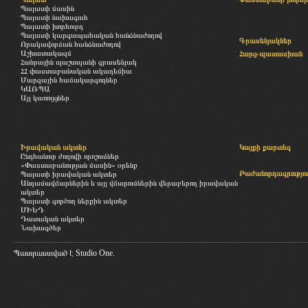
Պալատի մասին
Պալատի նախագահ
Պալատի խորհուրդ
Պալատի կարգապահական հանձնաժողով
Գրասենյակներ
Որակավորման հանձնաժողով
Աշխատակազմ
Հարց-պատասխան
Հանրային պաշտպանի գրասենյակ
ՀՀ փաստաբանական ակադեմիա
Մարզային համակարգողներ
ԿԱՌՊԱ
Այլ կառույցներ
Իրավական ակտեր
Կայքի քարտեզ
Ընդհանուր ժողովի որոշումներ
«Փաստաբանության մասին» օրենք
Բաժանորդագրությու
Պալատի իրավական ակտեր
Անդամավճարներին և այլ վճարումներին վերաբերող իրավական
ակտեր
Պալատի գործող ներքին ակտեր
ՄԻԵԴ
Դատական ակտեր
Նախագծեր
Պատրաստված է
Studio One.