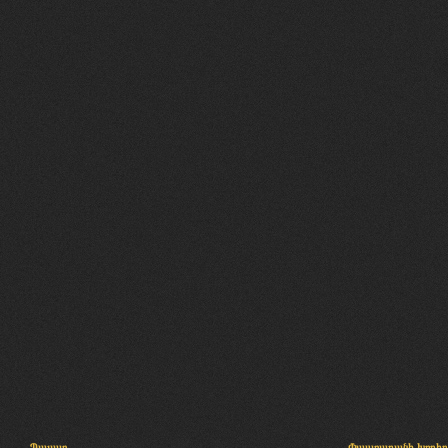
Պալատ
Փաստաբանի խորհր