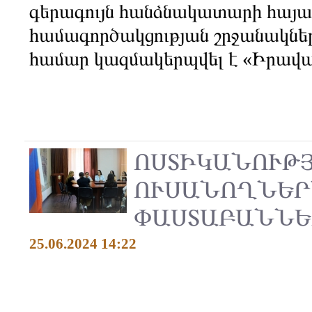
գերագույն հանձնակատարի հայա
համագործակցության շրջանակնե
համար կազմակերպվել է «Իրավա
ՈՍՏԻԿԱՆՈՒԹ
ՈՒՍԱՆՈՂՆԵՐ
ՓԱՍՏԱԲԱՆՆԵ
25.06.2024 14:22