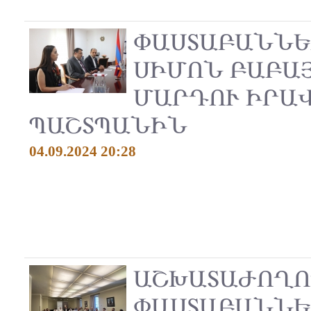
ՓԱՍՏԱԲԱՆՆԵ
ՍԻՄՈՆ ԲԱԲԱՅ
ՄԱՐԴՈՒ ԻՐԱ
ՊԱՇՏՊԱՆԻՆ
04.09.2024 20:28
ԱՇԽԱՏԱԺՈՂՈ
ՓԱՍՏԱԲԱՆՆԵ