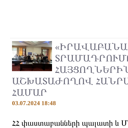
«ԻՐԱՎԱԲԱՆԱ
ՏՐԱՄԱԴՐՈՒՄ
ՀԱՅՑՈՂՆԵՐԻՆ
ԱՇԽԱՏԱԺՈՂՈՎ ՀԱՆՐ
ՀԱՄԱՐ
03.07.2024 18:48
ՀՀ փաստաբանների պալատի և 