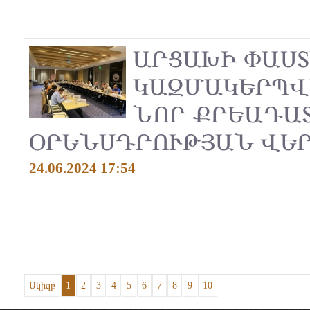
ԱՐՑԱԽԻ ՓԱՍ
ԿԱԶՄԱԿԵՐՊՎ
ՆՈՐ ՔՐԵԱԴԱ
ՕՐԵՆՍԴՐՈՒԹՅԱՆ ՎԵ
24.06.2024 17:54
Սկիզբ
1
2
3
4
5
6
7
8
9
10