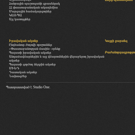
Հանրային պաշտպանի գրասենյակ
ՀՀ փաստաբանական ակադեմիա
Մարզային համակարգողներ
ԿԱՌՊԱ
Այլ կառույցներ
Իրավական ակտեր
Կայքի քարտեզ
Ընդհանուր ժողովի որոշումներ
«Փաստաբանության մասին» օրենք
Բաժանորդագրությու
Պալատի իրավական ակտեր
Անդամավճարներին և այլ վճարումներին վերաբերող իրավական
ակտեր
Պալատի գործող ներքին ակտեր
ՄԻԵԴ
Դատական ակտեր
Նախագծեր
Պատրաստված է
Studio One.