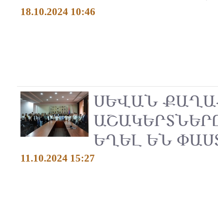
18.10.2024 10:46
ՍԵՎԱՆ ՔԱՂԱ
ԱՇԱԿԵՐՏՆԵՐ
ԵՂԵԼ ԵՆ ՓԱ
11.10.2024 15:27