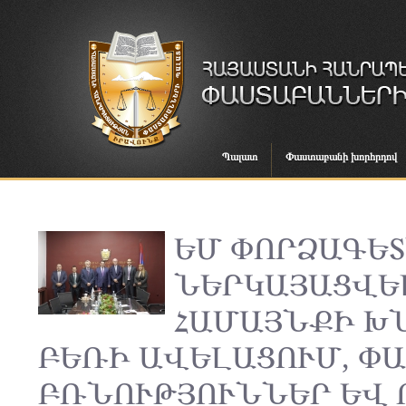
Պալատ
Փաստաբանի խորհրդով
ԵՄ ՓՈՐՁԱԳԵ
ՆԵՐԿԱՅԱՑՎԵ
ՀԱՄԱՅՆՔԻ Խ
ԲԵՌԻ ԱՎԵԼԱՑՈՒՄ, Փ
ԲՌՆՈՒԹՅՈՒՆՆԵՐ ԵՎ 