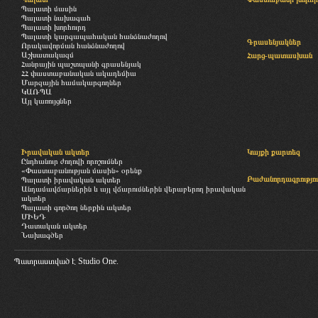
Պալատի մասին
Պալատի նախագահ
Պալատի խորհուրդ
Պալատի կարգապահական հանձնաժողով
Գրասենյակներ
Որակավորման հանձնաժողով
Աշխատակազմ
Հարց-պատասխան
Հանրային պաշտպանի գրասենյակ
ՀՀ փաստաբանական ակադեմիա
Մարզային համակարգողներ
ԿԱՌՊԱ
Այլ կառույցներ
Իրավական ակտեր
Կայքի քարտեզ
Ընդհանուր ժողովի որոշումներ
«Փաստաբանության մասին» օրենք
Բաժանորդագրությու
Պալատի իրավական ակտեր
Անդամավճարներին և այլ վճարումներին վերաբերող իրավական
ակտեր
Պալատի գործող ներքին ակտեր
ՄԻԵԴ
Դատական ակտեր
Նախագծեր
Պատրաստված է
Studio One.