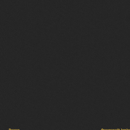
Պալատ
Փաստաբանի խորհր