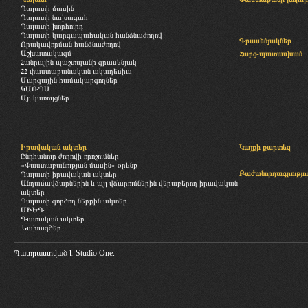
Պալատի մասին
Պալատի նախագահ
Պալատի խորհուրդ
Պալատի կարգապահական հանձնաժողով
Գրասենյակներ
Որակավորման հանձնաժողով
Աշխատակազմ
Հարց-պատասխան
Հանրային պաշտպանի գրասենյակ
ՀՀ փաստաբանական ակադեմիա
Մարզային համակարգողներ
ԿԱՌՊԱ
Այլ կառույցներ
Իրավական ակտեր
Կայքի քարտեզ
Ընդհանուր ժողովի որոշումներ
«Փաստաբանության մասին» օրենք
Բաժանորդագրությու
Պալատի իրավական ակտեր
Անդամավճարներին և այլ վճարումներին վերաբերող իրավական
ակտեր
Պալատի գործող ներքին ակտեր
ՄԻԵԴ
Դատական ակտեր
Նախագծեր
Պատրաստված է
Studio One.