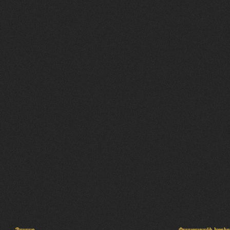
Պալատ
Փաստաբանի խորհր