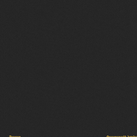
Պալատ
Փաստաբանի խորհր