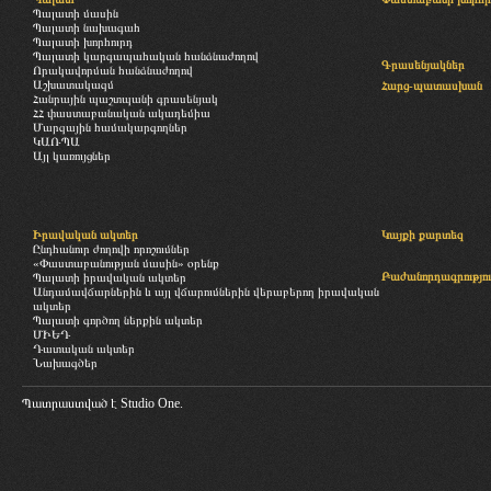
Պալատի մասին
Պալատի նախագահ
Պալատի խորհուրդ
Պալատի կարգապահական հանձնաժողով
Գրասենյակներ
Որակավորման հանձնաժողով
Աշխատակազմ
Հարց-պատասխան
Հանրային պաշտպանի գրասենյակ
ՀՀ փաստաբանական ակադեմիա
Մարզային համակարգողներ
ԿԱՌՊԱ
Այլ կառույցներ
Իրավական ակտեր
Կայքի քարտեզ
Ընդհանուր ժողովի որոշումներ
«Փաստաբանության մասին» օրենք
Բաժանորդագրությու
Պալատի իրավական ակտեր
Անդամավճարներին և այլ վճարումներին վերաբերող իրավական
ակտեր
Պալատի գործող ներքին ակտեր
ՄԻԵԴ
Դատական ակտեր
Նախագծեր
Պատրաստված է
Studio One.