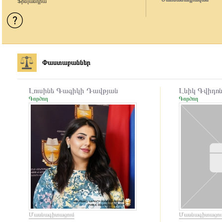
Ֆինլանդիա
Փաստաբաններ
Լուսինե Գագիկի Դավթյան
Լևիկ Գվիդո
Գործող
Գործող
Մասնագիտացում
Մասնագիտացու