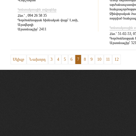
Վարչական
Անձի ազատությ
արժանապատվութ
հանցագործությո
Կոնտակտային տվյալներ
Զինվորական ծառ
Հեռ.՝
, 094 26 58 35
ուղղված հանցագ
Գործունեության հիմնական վայր՝
Լոռի,
Ալավերդի
Կոնտակտային տ
Արտոնագիր՝
2411
Հեռ.՝
51-02-53, 0
Գործունեության 
Արտոնագիր՝
52
Սկիզբ
Նախորդ
3
4
5
6
7
8
9
10
11
12