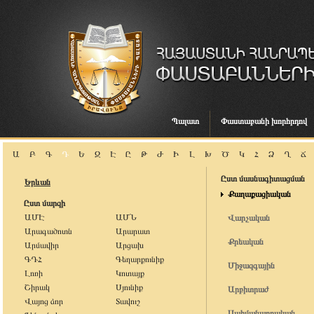
Պալատ
Փաստաբանի խորհրդով
Ա
Բ
Գ
Դ
Ե
Զ
Է
Ը
Թ
Ժ
Ի
Լ
Խ
Ծ
Կ
Հ
Ձ
Ղ
Ճ
Ըստ մասնագիտացման
Երևան
Քաղաքացիական
Ըստ մարզի
ԱՄԷ
ԱՄՆ
Վարչական
Արագածոտն
Արարատ
Քրեական
Արմավիր
Արցախ
ԳԴՀ
Գեղարքունիք
Միջազգային
Լոռի
Կոտայք
Շիրակ
Սյունիք
Արբիտրաժ
Վայոց ձոր
Տավուշ
Սահմանադրական