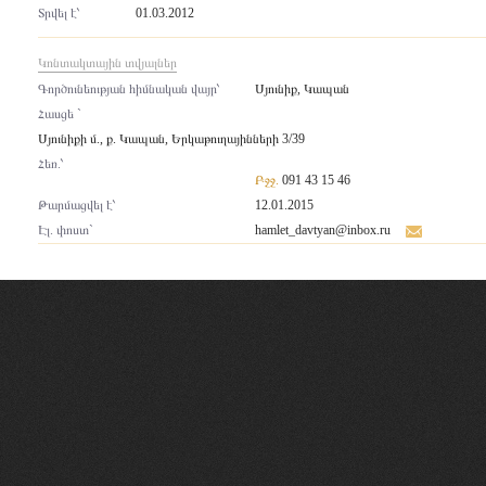
Տրվել է՝
01.03.2012
Կոնտակտային տվյալներ
Գործունեության հիմնական վայր՝
Սյունիք, Կապան
Հասցե `
Սյունիքի մ., ք. Կապան, Երկաթուղայինների 3/39
Հեռ.՝
Բջջ.
091 43 15 46
Թարմացվել է՝
12.01.2015
Էլ. փոստ`
hamlet_davtyan@inbox.ru