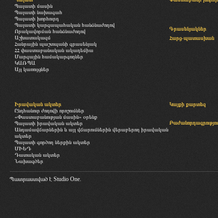
Պալատի մասին
Պալատի նախագահ
Պալատի խորհուրդ
Պալատի կարգապահական հանձնաժողով
Գրասենյակներ
Որակավորման հանձնաժողով
Աշխատակազմ
Հարց-պատասխան
Հանրային պաշտպանի գրասենյակ
ՀՀ փաստաբանական ակադեմիա
Մարզային համակարգողներ
ԿԱՌՊԱ
Այլ կառույցներ
Իրավական ակտեր
Կայքի քարտեզ
Ընդհանուր ժողովի որոշումներ
«Փաստաբանության մասին» օրենք
Բաժանորդագրությու
Պալատի իրավական ակտեր
Անդամավճարներին և այլ վճարումներին վերաբերող իրավական
ակտեր
Պալատի գործող ներքին ակտեր
ՄԻԵԴ
Դատական ակտեր
Նախագծեր
Պատրաստված է
Studio One.