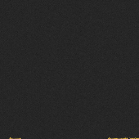
Պալատ
Փաստաբանի խորհր