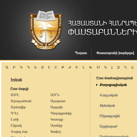
Պալատ
Փաստաբանի խորհրդով
Ա
Բ
Գ
Դ
Ե
Զ
Է
Ը
Թ
Ժ
Ի
Լ
Խ
Ծ
Կ
Հ
Ձ
Ղ
Ճ
Ըստ մասնագիտացման
Երևան
Քաղաքացիական
Ըստ մարզի
ԱՄԷ
ԱՄՆ
Վարչական
Արագածոտն
Արարատ
Քրեական
Արմավիր
Արցախ
ԳԴՀ
Գեղարքունիք
Միջազգային
Լոռի
Կոտայք
Շիրակ
Սյունիք
Արբիտրաժ
Վայոց ձոր
Տավուշ
Սահմանադրական