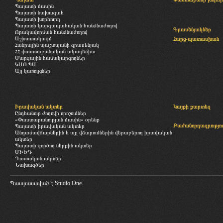
Պալատի մասին
Պալատի նախագահ
Պալատի խորհուրդ
Պալատի կարգապահական հանձնաժողով
Գրասենյակներ
Որակավորման հանձնաժողով
Աշխատակազմ
Հարց-պատասխան
Հանրային պաշտպանի գրասենյակ
ՀՀ փաստաբանական ակադեմիա
Մարզային համակարգողներ
ԿԱՌՊԱ
Այլ կառույցներ
Իրավական ակտեր
Կայքի քարտեզ
Ընդհանուր ժողովի որոշումներ
«Փաստաբանության մասին» օրենք
Բաժանորդագրությու
Պալատի իրավական ակտեր
Անդամավճարներին և այլ վճարումներին վերաբերող իրավական
ակտեր
Պալատի գործող ներքին ակտեր
ՄԻԵԴ
Դատական ակտեր
Նախագծեր
Պատրաստված է
Studio One.