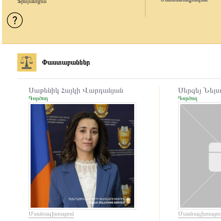
Ֆինլանդիա
Փաստաբաններ
Սաթենիկ Հայկի Վարդանյան
Սերգեյ Նել
Գործող
Գործող
Մասնագիտացում
Մասնագիտացու