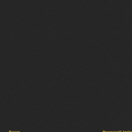
Պալատ
Փաստաբանի խորհր