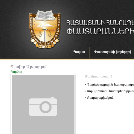
Պալատ
Փաստաբանի խորհրդով
Դավիթ Աբգարյան
Գործող
Մասնագիտացում
› Պայմանագրային հարաբերությ
› Կորպորատիվ հարաբերություն
› Քաղաքացիական