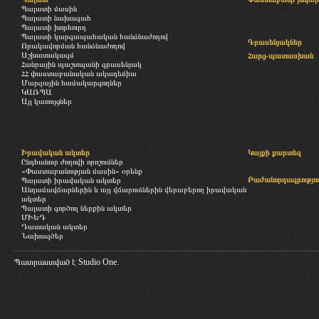
Պալատի մասին
Պալատի նախագահ
Պալատի խորհուրդ
Պալատի կարգապահական հանձնաժողով
Գրասենյակներ
Որակավորման հանձնաժողով
Աշխատակազմ
Հարց-պատասխան
Հանրային պաշտպանի գրասենյակ
ՀՀ փաստաբանական ակադեմիա
Մարզային համակարգողներ
ԿԱՌՊԱ
Այլ կառույցներ
Իրավական ակտեր
Կայքի քարտեզ
Ընդհանուր ժողովի որոշումներ
«Փաստաբանության մասին» օրենք
Բաժանորդագրությու
Պալատի իրավական ակտեր
Անդամավճարներին և այլ վճարումներին վերաբերող իրավական
ակտեր
Պալատի գործող ներքին ակտեր
ՄԻԵԴ
Դատական ակտեր
Նախագծեր
Պատրաստված է
Studio One.