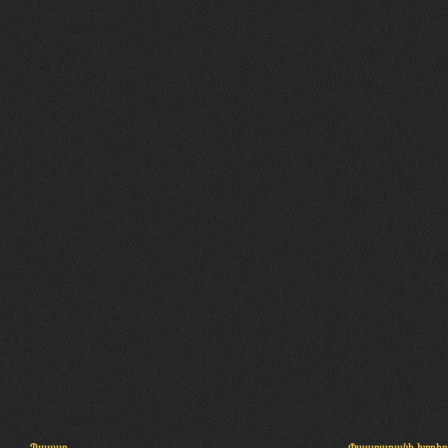
Պալատ
Փաստաբանի խորհր