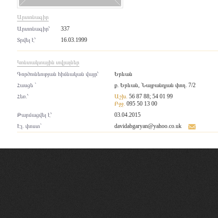
Արտոնագիր
Արտոնագիր՝
337
Տրվել է՝
16.03.1999
Կոնտակտային տվյալներ
Գործունեության հիմնական վայր՝
Երևան
Հասցե `
ք. Երևան, Նալբանդյան փող. 7/2
Հեռ.՝
Աշխ.
56 87 88; 54 01 99
Բջջ.
095 50 13 00
Թարմացվել է՝
03.04.2015
Էլ. փոստ`
davidabgaryan@yahoo.co.uk