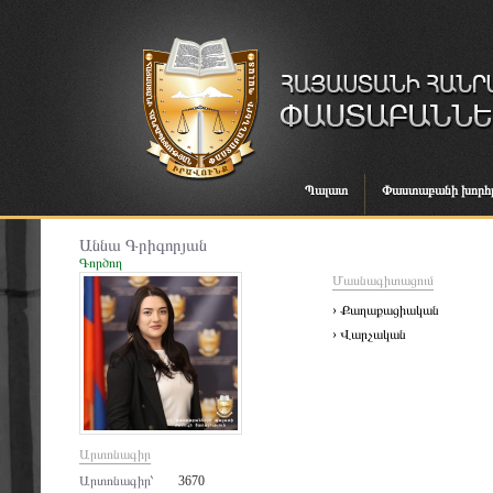
Պալատ
Փաստաբանի խորհ
Աննա Գրիգորյան
Գործող
Մասնագիտացում
› Քաղաքացիական
› Վարչական
Արտոնագիր
Արտոնագիր՝
3670