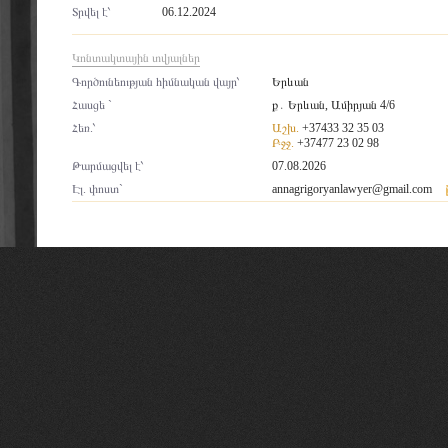
Տրվել է՝
06.12.2024
Կոնտակտային տվյալներ
Գործունեության հիմնական վայր՝
Երևան
Հասցե `
ք․ Երևան, Ամիրյան 4/6
Հեռ.՝
Աշխ.
+37433 32 35 03
Բջջ.
+37477 23 02 98
Թարմացվել է՝
07.08.2026
Էլ. փոստ`
annagrigoryanlawyer@gmail.com