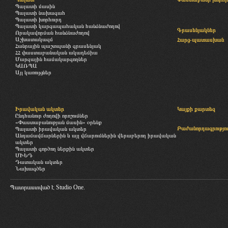
Պալատի մասին
Պալատի նախագահ
Պալատի խորհուրդ
Պալատի կարգապահական հանձնաժողով
Գրասենյակներ
Որակավորման հանձնաժողով
Աշխատակազմ
Հարց-պատասխան
Հանրային պաշտպանի գրասենյակ
ՀՀ փաստաբանական ակադեմիա
Մարզային համակարգողներ
ԿԱՌՊԱ
Այլ կառույցներ
Իրավական ակտեր
Կայքի քարտեզ
Ընդհանուր ժողովի որոշումներ
«Փաստաբանության մասին» օրենք
Բաժանորդագրությու
Պալատի իրավական ակտեր
Անդամավճարներին և այլ վճարումներին վերաբերող իրավական
ակտեր
Պալատի գործող ներքին ակտեր
ՄԻԵԴ
Դատական ակտեր
Նախագծեր
Պատրաստված է
Studio One.