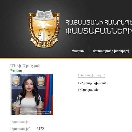
Պալատ
Փաստաբանի խորհրդով
Մերի Աբաչյան
Գործող
Մասնագիտացում
› Քաղաքացիական
› Վարչական
Արտոնագիր
Արտոնագիր՝
3172