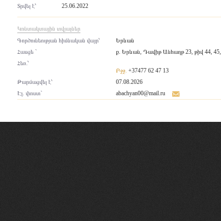
Տրվել է՝
25.06.2022
Կոնտակտային տվյալներ
Գործունեության հիմնական վայր՝
Երևան
Հասցե `
ք. Երևան, Դավիթ Անհաղթ 23, թիվ 44, 45,
Հեռ.՝
Բջջ.
+37477 62 47 13
Թարմացվել է՝
07.08.2026
Էլ. փոստ`
abachyan00@mail.ru