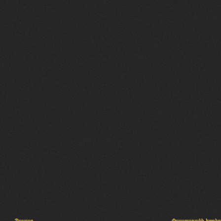
Պալատ
Փաստաբանի խորհր