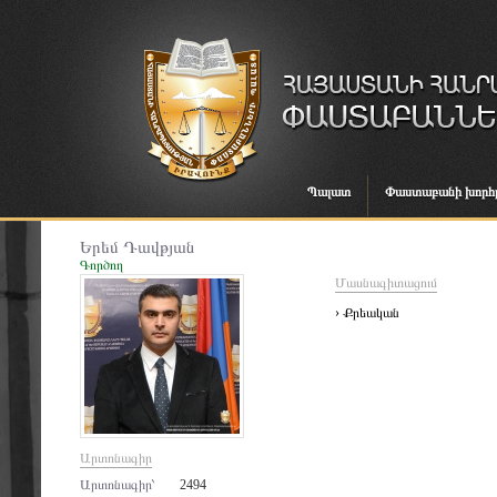
Պալատ
Փաստաբանի խորհ
Երեմ Դավթյան
Գործող
Մասնագիտացում
› Քրեական
Արտոնագիր
Արտոնագիր՝
2494