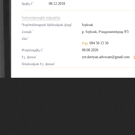
Տրվել է՝
08.12.2018
Կոնտակտային տվյալներ
Գործունեության հիմնական վայր՝
Երևան
Հասցե `
ք. Երևան, Բագրատունյաց 9/5
Հեռ.՝
Բջջ.
094 56 15 56
Թարմացվել է՝
08.08.2026
Էլ. փոստ`
yer.davtyan.advocate@gmail.com
Անձնական Էլ. փոստ՝