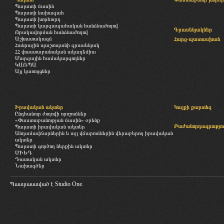
Պալատի մասին
Պալատի նախագահ
Պալատի խորհուրդ
Պալատի կարգապահական հանձնաժողով
Գրասենյակներ
Որակավորման հանձնաժողով
Աշխատակազմ
Հարց-պատասխան
Հանրային պաշտպանի գրասենյակ
ՀՀ փաստաբանական ակադեմիա
Մարզային համակարգողներ
ԿԱՌՊԱ
Այլ կառույցներ
Իրավական ակտեր
Կայքի քարտեզ
Ընդհանուր ժողովի որոշումներ
«Փաստաբանության մասին» օրենք
Բաժանորդագրությու
Պալատի իրավական ակտեր
Անդամավճարներին և այլ վճարումներին վերաբերող իրավական
ակտեր
Պալատի գործող ներքին ակտեր
ՄԻԵԴ
Դատական ակտեր
Նախագծեր
Պատրաստված է
Studio One.