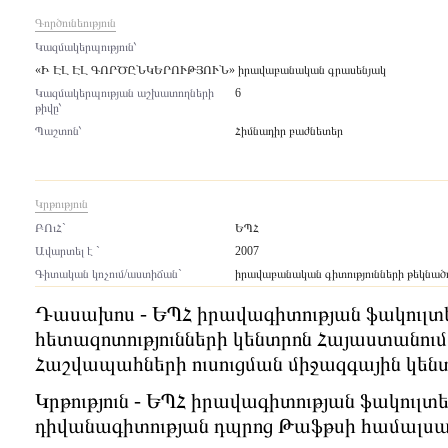
Գործունեություն
Կազմակերպություն՝
«Ի ԷԼ ԷԼ ԳՈՐԾԸՆԿԵՐՈՒԹՅՈՒՆ» իրավաբանական գրասենյակ
Կազմակերպության աշխատողների
6
թիվը՝
Պաշտոն՝
Հիմնադիր բաժնետեր
Կրթություն
ԲՈւՀ`
ԵՊՀ
Ավարտել է `
2007
Գիտական կոչում/աստիճան`
իրավաբանական գիտությունների թեկնած
Դասախոս - ԵՊՀ իրավագիտության ֆակուլ
հետազոտությունների կենտրոն Հայաստանո
Հաշվապահների ուսուցման միջազգային կեն
Կրթություն - ԵՊՀ իրավագիտության ֆակուլտե
դիվանագիտության դպրոց Թաֆթսի համալս