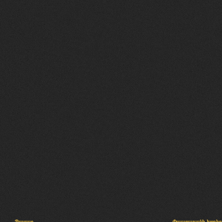
Պալատ
Փաստաբանի խորհր