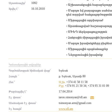
Արտոնագիր՝
1092
› Աշխատանքային հարաբերությո
Տրվել է՝
16.10.2010
› Մարդու եվ քաղաքացու սահմա
դեմ ուղղված հանցագործություն
› Միջազգային արբիտրաժ
› Արտոնագրված հաշտարարությ
› ՄԻԵԴ ներկայացուցչություն
› Հանրային միջազգային իրավու
› Մարդու իրավունքները բիզնես
› Միջազգային պայմանագրեր
› Ներդրումային իրավունք
Կոնտակտային տվյալներ
Գործունեության հիմնական վայր՝
Երևան
Հասցե `
ք. Երևան, Արամի 80
Հեռ.՝
Աշխ.
+374 41 58 11 58
Բջջ.
+374 91 21 50 34; +374 95 31 01 09
Թարմացվել է՝
17.04.2014
Էլ. փոստ`
taron.simonyan@ell.am
Անձնական Էլ. փոստ՝
tsimonyan.arm@gmail.com
Էլ. հասցե՝
www.ell.am