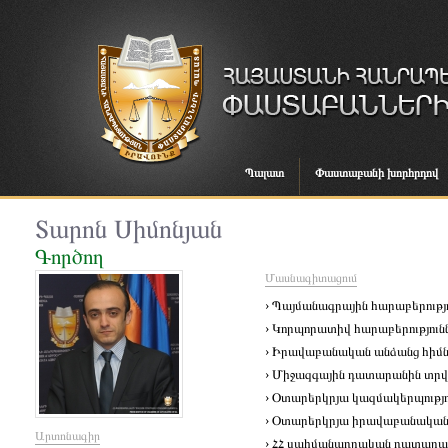
Պալատ
Փաստաբանի խորհրդով
Տարոն Սիմոնյան
Գործող
Մասնագիտացում
› Պայմանագրային հարաբերությ
› Կորպորատիվ հարաբերություն
› Իրավաբանական անձանց հիմնա
› Միջազգային դատարանին տրվո
› Օտարերկրյա կազմակերպությ
› Օտարերկրյա իրավաբանական
Արտոնագիր
› ՀՀ սահմանադրական դատարանո