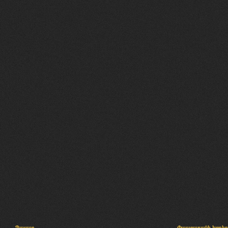
Պալատ
Փաստաբանի խորհր