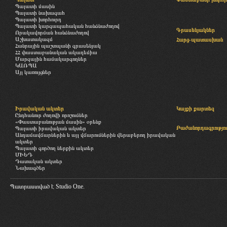
Պալատի մասին
Պալատի նախագահ
Պալատի խորհուրդ
Պալատի կարգապահական հանձնաժողով
Գրասենյակներ
Որակավորման հանձնաժողով
Աշխատակազմ
Հարց-պատասխան
Հանրային պաշտպանի գրասենյակ
ՀՀ փաստաբանական ակադեմիա
Մարզային համակարգողներ
ԿԱՌՊԱ
Այլ կառույցներ
Իրավական ակտեր
Կայքի քարտեզ
Ընդհանուր ժողովի որոշումներ
«Փաստաբանության մասին» օրենք
Բաժանորդագրությու
Պալատի իրավական ակտեր
Անդամավճարներին և այլ վճարումներին վերաբերող իրավական
ակտեր
Պալատի գործող ներքին ակտեր
ՄԻԵԴ
Դատական ակտեր
Նախագծեր
Պատրաստված է
Studio One.