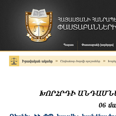
Պալատ
Փաստաբանի խորհրդով
Իրավական ակտեր
Ընդհանուր ժողովի որոշումներ
Խորհր
ԽՈՐՀՐԴԻ ԱՆԴԱՄՆԵ
06 մ