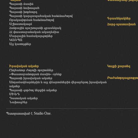
Պալատի մասին
Պալատի նախագահ
Պալատի խորհուրդ
Պալատի կարգապահական հանձնաժողով
Գրասենյակներ
Որակավորման հանձնաժողով
Աշխատակազմ
Հարց-պատասխան
Հանրային պաշտպանի գրասենյակ
ՀՀ փաստաբանական ակադեմիա
Մարզային համակարգողներ
ԿԱՌՊԱ
Այլ կառույցներ
Իրավական ակտեր
Կայքի քարտեզ
Ընդհանուր ժողովի որոշումներ
«Փաստաբանության մասին» օրենք
Բաժանորդագրությու
Պալատի իրավական ակտեր
Անդամավճարներին և այլ վճարումներին վերաբերող իրավական
ակտեր
Պալատի գործող ներքին ակտեր
ՄԻԵԴ
Դատական ակտեր
Նախագծեր
Պատրաստված է
Studio One.