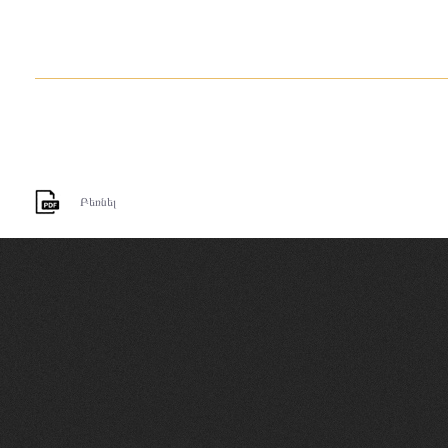
Բեռնել