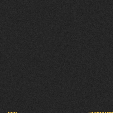
Պալատ
Փաստաբանի խորհր