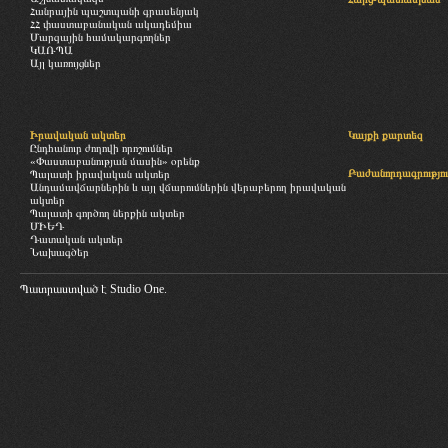
Հանրային պաշտպանի գրասենյակ
ՀՀ փաստաբանական ակադեմիա
Մարզային համակարգողներ
ԿԱՌՊԱ
Այլ կառույցներ
Իրավական ակտեր
Կայքի քարտեզ
Ընդհանուր ժողովի որոշումներ
«Փաստաբանության մասին» օրենք
Բաժանորդագրությու
Պալատի իրավական ակտեր
Անդամավճարներին և այլ վճարումներին վերաբերող իրավական
ակտեր
Պալատի գործող ներքին ակտեր
ՄԻԵԴ
Դատական ակտեր
Նախագծեր
Պատրաստված է
Studio One.