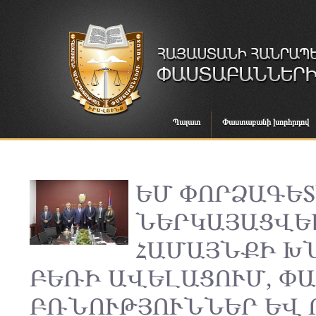
Պալատ
Փաստաբանի խորհրդով
ԵՄ ՓՈՐՁԱԳԵ
ՆԵՐԿԱՅԱՑՎԵ
ՀԱՄԱՅՆՔԻ Խ
ԲԵՌԻ ԱՎԵԼԱՑՈՒՄ, Փ
ԲՌՆՈՒԹՅՈՒՆՆԵՐ ԵՎ 