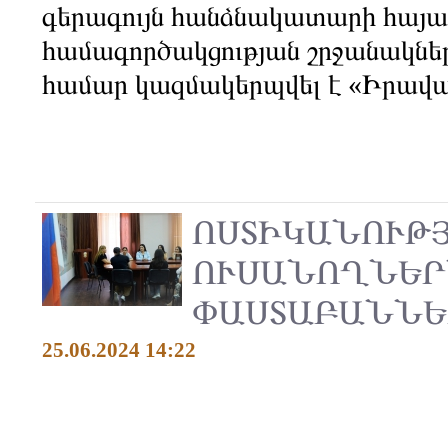
գերագույն հանձնակատարի հայա
համագործակցության շրջանակնե
համար կազմակերպվել է «Իրավա
ՈՍՏԻԿԱՆՈՒԹ
ՈՒՍԱՆՈՂՆԵՐ
ՓԱՍՏԱԲԱՆՆԵ
25.06.2024 14:22