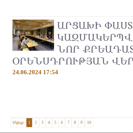
ԱՐՑԱԽԻ ՓԱՍ
ԿԱԶՄԱԿԵՐՊՎ
ՆՈՐ ՔՐԵԱԴԱ
ՕՐԵՆՍԴՐՈՒԹՅԱՆ ՎԵ
24.06.2024 17:54
Սկիզբ
1
2
3
4
5
6
7
8
9
10