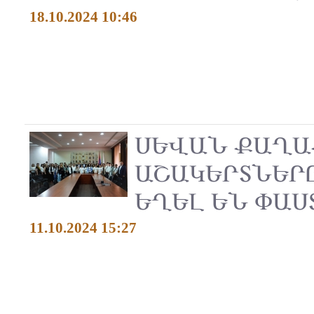
18.10.2024 10:46
ՍԵՎԱՆ ՔԱՂԱ
ԱՇԱԿԵՐՏՆԵՐ
ԵՂԵԼ ԵՆ ՓԱ
11.10.2024 15:27