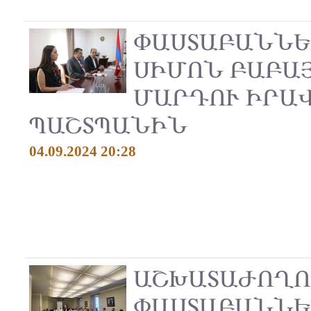
ՓԱՍՏԱԲԱՆՆԵ
ՍԻՄՈՆ ԲԱԲԱՅ
ՄԱՐԴՈՒ ԻՐԱ
ՊԱՇՏՊԱՆԻՆ
04.09.2024 20:28
ԱՇԽԱՏԱԺՈՂՈ
ՓԱՍՏԱԲԱՆՆԵ