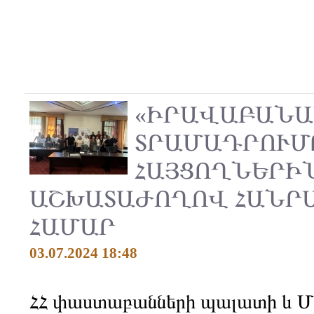
«ԻՐԱՎԱԲԱՆԱ
ՏՐԱՄԱԴՐՈՒՄ
ՀԱՅՑՈՂՆԵՐԻՆ
ԱՇԽԱՏԱԺՈՂՈՎ ՀԱՆՐ
ՀԱՄԱՐ
03.07.2024 18:48
ՀՀ փաստաբանների պալատի և 