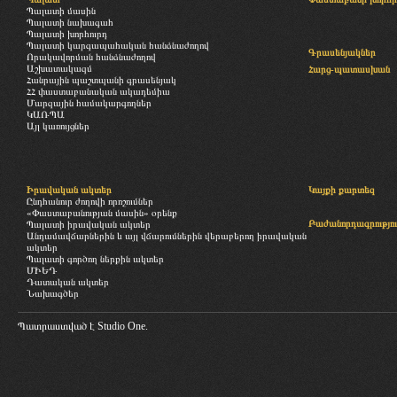
Պալատի մասին
Պալատի նախագահ
Պալատի խորհուրդ
Պալատի կարգապահական հանձնաժողով
Գրասենյակներ
Որակավորման հանձնաժողով
Աշխատակազմ
Հարց-պատասխան
Հանրային պաշտպանի գրասենյակ
ՀՀ փաստաբանական ակադեմիա
Մարզային համակարգողներ
ԿԱՌՊԱ
Այլ կառույցներ
Իրավական ակտեր
Կայքի քարտեզ
Ընդհանուր ժողովի որոշումներ
«Փաստաբանության մասին» օրենք
Բաժանորդագրությու
Պալատի իրավական ակտեր
Անդամավճարներին և այլ վճարումներին վերաբերող իրավական
ակտեր
Պալատի գործող ներքին ակտեր
ՄԻԵԴ
Դատական ակտեր
Նախագծեր
Պատրաստված է
Studio One.