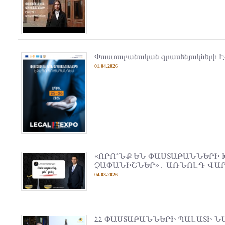
Փաստաբանական գրասենյակների Է
01.04.2026
«ՈՐՈ՞ՆՔ ԵՆ ՓԱՍՏԱԲԱՆՆԵՐԻ
ՉԱՓԱՆԻՇՆԵՐ»․ ԱՌՆՈԼԴ ՎԱ
04.03.2026
ՀՀ ՓԱՍՏԱԲԱՆՆԵՐԻ ՊԱԼԱՏԻ Ն