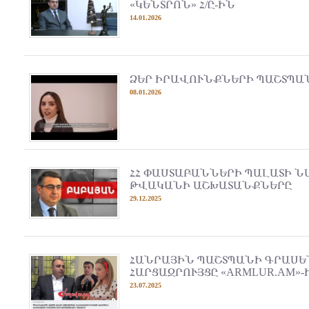
«ԿԵՆՏՐՈՆ» Հ/Ը-ԻՆ
14.01.2026
ՁԵՐ ԻՐԱՎՈՒՆՔՆԵՐԻ ՊԱՇՏՊԱՆ
08.01.2026
ՀՀ ՓԱՍՏԱԲԱՆՆԵՐԻ ՊԱԼԱՏԻ Ն
ԹՎԱԿԱՆԻ ԱՇԽԱՏԱՆՔՆԵՐԸ
29.12.2025
ՀԱՆՐԱՅԻՆ ՊԱՇՏՊԱՆԻ ԳՐԱՍԵ
ՀԱՐՑԱԶՐՈՒՅՑԸ «ARMLUR.AM»-
23.07.2025