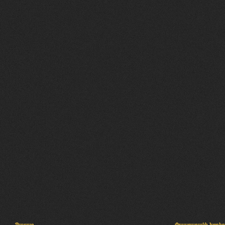
Պալատ
Փաստաբանի խորհր