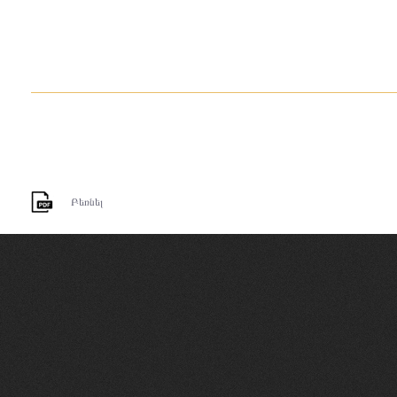
Բեռնել