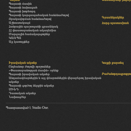
Պալատի մասին
Պալատի նախագահ
Պալատի խորհուրդ
Պալատի կարգապահական հանձնաժողով
Գրասենյակներ
Որակավորման հանձնաժողով
Աշխատակազմ
Հարց-պատասխան
Հանրային պաշտպանի գրասենյակ
ՀՀ փաստաբանական ակադեմիա
Մարզային համակարգողներ
ԿԱՌՊԱ
Այլ կառույցներ
Իրավական ակտեր
Կայքի քարտեզ
Ընդհանուր ժողովի որոշումներ
«Փաստաբանության մասին» օրենք
Բաժանորդագրությու
Պալատի իրավական ակտեր
Անդամավճարներին և այլ վճարումներին վերաբերող իրավական
ակտեր
Պալատի գործող ներքին ակտեր
ՄԻԵԴ
Դատական ակտեր
Նախագծեր
Պատրաստված է
Studio One.