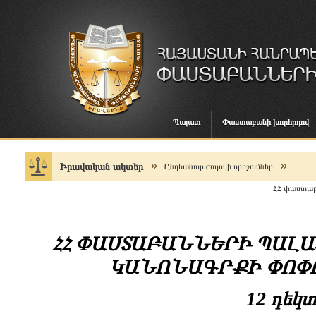
Պալատ
Փաստաբանի խորհրդով
Իրավական ակտեր
Ընդհանուր ժողովի որոշումներ
ՀՀ փաստաբ
ՀՀ ՓԱՍՏԱԲԱՆՆԵՐԻ ՊԱԼ
ԿԱՆՈՆԱԳՐՔԻ ՓՈՓՈ
12 դեկտ