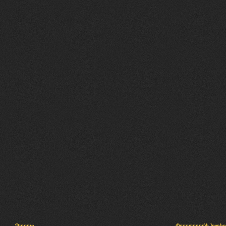
Պալատ
Փաստաբանի խորհր