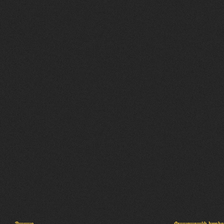
Պալատ
Փաստաբանի խորհր