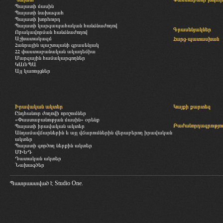
Պալատի մասին
Պալատի նախագահ
Պալատի խորհուրդ
Պալատի կարգապահական հանձնաժողով
Գրասենյակներ
Որակավորման հանձնաժողով
Աշխատակազմ
Հարց-պատասխան
Հանրային պաշտպանի գրասենյակ
ՀՀ փաստաբանական ակադեմիա
Մարզային համակարգողներ
ԿԱՌՊԱ
Այլ կառույցներ
Իրավական ակտեր
Կայքի քարտեզ
Ընդհանուր ժողովի որոշումներ
«Փաստաբանության մասին» օրենք
Բաժանորդագրությու
Պալատի իրավական ակտեր
Անդամավճարներին և այլ վճարումներին վերաբերող իրավական
ակտեր
Պալատի գործող ներքին ակտեր
ՄԻԵԴ
Դատական ակտեր
Նախագծեր
Պատրաստված է
Studio One.