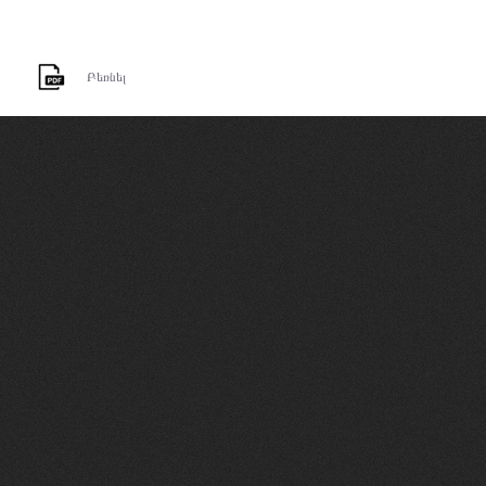
Բեռնել