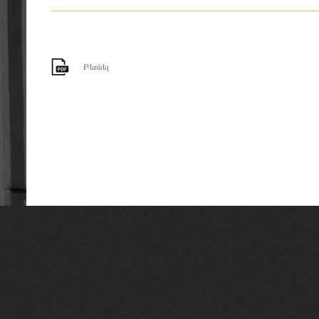
Բեռնել