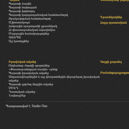
Պալատի մասին
Պալատի նախագահ
Պալատի խորհուրդ
Պալատի կարգապահական հանձնաժողով
Գրասենյակներ
Որակավորման հանձնաժողով
Աշխատակազմ
Հարց-պատասխան
Հանրային պաշտպանի գրասենյակ
ՀՀ փաստաբանական ակադեմիա
Մարզային համակարգողներ
ԿԱՌՊԱ
Այլ կառույցներ
Իրավական ակտեր
Կայքի քարտեզ
Ընդհանուր ժողովի որոշումներ
«Փաստաբանության մասին» օրենք
Բաժանորդագրությու
Պալատի իրավական ակտեր
Անդամավճարներին և այլ վճարումներին վերաբերող իրավական
ակտեր
Պալատի գործող ներքին ակտեր
ՄԻԵԴ
Դատական ակտեր
Նախագծեր
Պատրաստված է
Studio One.