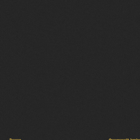
Պալատ
Փաստաբանի խորհր