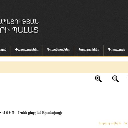
րդով
Փաստաբաններ
Գրասենյակներ
Նորություններ
Գրադարան
ԻՌ –Էոնն ընդդեմ Ֆրանսիայի
կարդալ ավելին