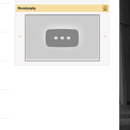
Հայաստանի Հանրապետության
Տեսանյութեր
Մարդու իրավունքների պաշտպան
Գերմանիայի փաստաբանների
դաշնային պալատ
Ordre des Avocats de Marseille
La Grande Bibliothèque du Droit
Հայաստանի Հանրապետության
սահմանադրական դատարան
CCBE
«Փորձաքննությունների ազգային
բյուրո» ՊՈԱԿ
Georgian Bar Association
Ordre des avocats de Paris