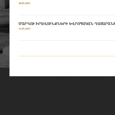
20.05.2013
ՄԱՐԴՈՒ ԻՐԱՎՈՒՆՔՆԵՐԻ ԵՎՐՈՊԱԿԱՆ ԴԱՏԱՐԱՆԻ ՎՃ
13.05.2013