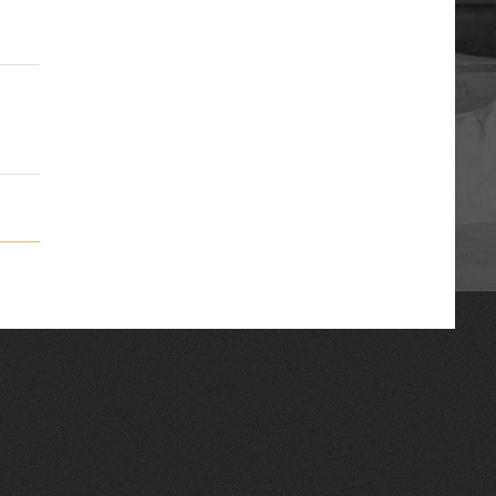
Conférence Internationale des Barreaux
Միջազգային իրավական
համագործակցության գերմանական
հիմնադրամի (IRZ)
Республиканская коллегия адвокатов
Республики Беларусь
OSCE