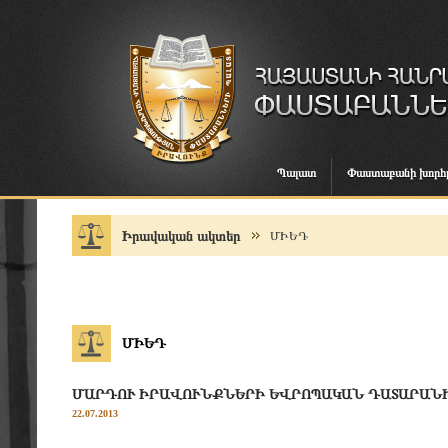
Պալատ
Փաստաբանի խորհ
Իրավական ակտեր
ՄԻԵԴ
ՄԻԵԴ
ՄԱՐԴՈՒ ԻՐԱՎՈՒՆՔՆԵՐԻ ԵՎՐՈՊԱԿԱՆ ԴԱՏԱՐԱՆԻ ՎՃ
22.07.2013