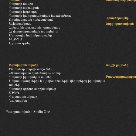
Պալատի մասին
Պալատի նախագահ
Պալատի խորհուրդ
Պալատի կարգապահական հանձնաժողով
Գրասենյակներ
Որակավորման հանձնաժողով
Աշխատակազմ
Հարց-պատասխան
Հանրային պաշտպանի գրասենյակ
ՀՀ փաստաբանական ակադեմիա
Մարզային համակարգողներ
ԿԱՌՊԱ
Այլ կառույցներ
Իրավական ակտեր
Կայքի քարտեզ
Ընդհանուր ժողովի որոշումներ
«Փաստաբանության մասին» օրենք
Բաժանորդագրությու
Պալատի իրավական ակտեր
Անդամավճարներին և այլ վճարումներին վերաբերող իրավական
ակտեր
Պալատի գործող ներքին ակտեր
ՄԻԵԴ
Դատական ակտեր
Նախագծեր
Պատրաստված է
Studio One.