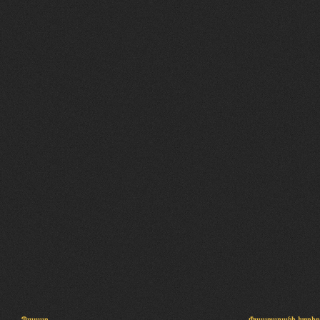
Պալատ
Փաստաբանի խորհր