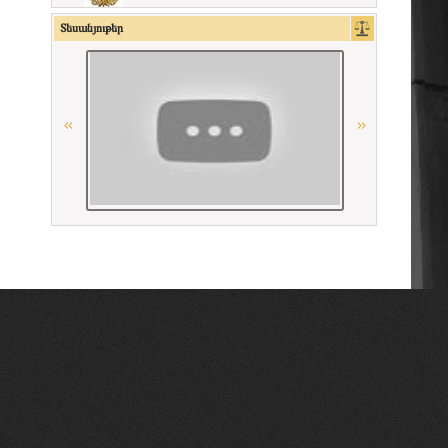
La Carpa de Paris
Տեսանյութեր
Գերմանիայի փաստաբանների
դաշնային պալատ
Georgian Bar Association
Միջազգային իրավական
համագործակցության գերմանական
հիմնադրամի (IRZ)
Union Nationale des Carpa
«Փորձաքննությունների ազգային
բյուրո» ՊՈԱԿ
Union Internationale des Avocats
Conférence Internationale des Barreaux
American Bar Association