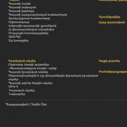
Պալատի մասին
Պալատի նախագահ
Պալատի խորհուրդ
Պալատի կարգապահական հանձնաժողով
Գրասենյակներ
Որակավորման հանձնաժողով
Աշխատակազմ
Հարց-պատասխան
Հանրային պաշտպանի գրասենյակ
ՀՀ փաստաբանական ակադեմիա
Մարզային համակարգողներ
ԿԱՌՊԱ
Այլ կառույցներ
Իրավական ակտեր
Կայքի քարտեզ
Ընդհանուր ժողովի որոշումներ
«Փաստաբանության մասին» օրենք
Բաժանորդագրությու
Պալատի իրավական ակտեր
Անդամավճարներին և այլ վճարումներին վերաբերող իրավական
ակտեր
Պալատի գործող ներքին ակտեր
ՄԻԵԴ
Դատական ակտեր
Նախագծեր
Պատրաստված է
Studio One.