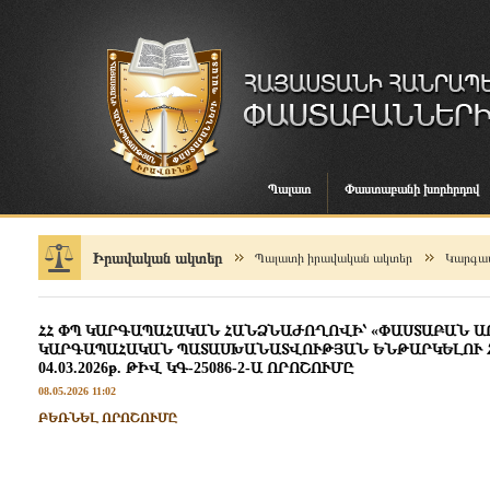
Պալատ
Փաստաբանի խորհրդով
Իրավական ակտեր
Պալատի իրավական ակտեր
Կարգապ
ՀՀ ՓՊ ԿԱՐԳԱՊԱՀԱԿԱՆ ՀԱՆՁՆԱԺՈՂՈՎԻ՝ «ՓԱՍՏԱԲԱՆ 
ԿԱՐԳԱՊԱՀԱԿԱՆ ՊԱՏԱՍԽԱՆԱՏՎՈՒԹՅԱՆ ԵՆԹԱՐԿԵԼՈՒ 
04.03.2026թ. ԹԻՎ ԿԳ-25086-2-Ա ՈՐՈՇՈՒՄԸ
08.05.2026 11:02
ԲԵՌՆԵԼ ՈՐՈՇՈՒՄԸ