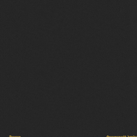
Պալատ
Փաստաբանի խորհր