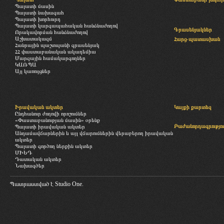
Պալատի մասին
Պալատի նախագահ
Պալատի խորհուրդ
Պալատի կարգապահական հանձնաժողով
Գրասենյակներ
Որակավորման հանձնաժողով
Աշխատակազմ
Հարց-պատասխան
Հանրային պաշտպանի գրասենյակ
ՀՀ փաստաբանական ակադեմիա
Մարզային համակարգողներ
ԿԱՌՊԱ
Այլ կառույցներ
Իրավական ակտեր
Կայքի քարտեզ
Ընդհանուր ժողովի որոշումներ
«Փաստաբանության մասին» օրենք
Բաժանորդագրությու
Պալատի իրավական ակտեր
Անդամավճարներին և այլ վճարումներին վերաբերող իրավական
ակտեր
Պալատի գործող ներքին ակտեր
ՄԻԵԴ
Դատական ակտեր
Նախագծեր
Պատրաստված է
Studio One.