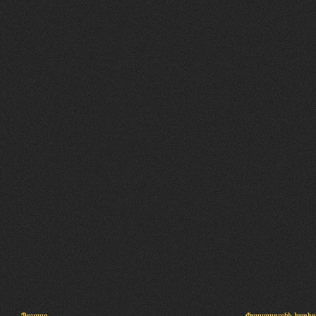
Պալատ
Փաստաբանի խորհր