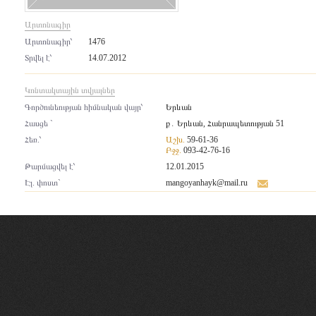
Արտոնագիր
Արտոնագիր՝
1476
Տրվել է՝
14.07.2012
Կոնտակտային տվյալներ
Գործունեության հիմնական վայր՝
Երևան
Հասցե `
ք․ Երևան, Հանրապետության 51
Հեռ.՝
Աշխ.
59-61-36
Բջջ.
093-42-76-16
Թարմացվել է՝
12.01.2015
Էլ. փոստ`
mangoyanhayk@mail.ru