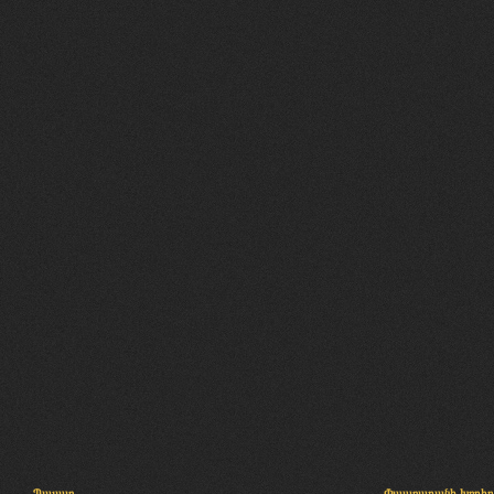
Պալատ
Փաստաբանի խորհր