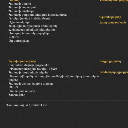
Պալատի մասին
Պալատի նախագահ
Պալատի խորհուրդ
Պալատի կարգապահական հանձնաժողով
Գրասենյակներ
Որակավորման հանձնաժողով
Աշխատակազմ
Հարց-պատասխան
Հանրային պաշտպանի գրասենյակ
ՀՀ փաստաբանական ակադեմիա
Մարզային համակարգողներ
ԿԱՌՊԱ
Այլ կառույցներ
Իրավական ակտեր
Կայքի քարտեզ
Ընդհանուր ժողովի որոշումներ
«Փաստաբանության մասին» օրենք
Բաժանորդագրությու
Պալատի իրավական ակտեր
Անդամավճարներին և այլ վճարումներին վերաբերող իրավական
ակտեր
Պալատի գործող ներքին ակտեր
ՄԻԵԴ
Դատական ակտեր
Նախագծեր
Պատրաստված է
Studio One.