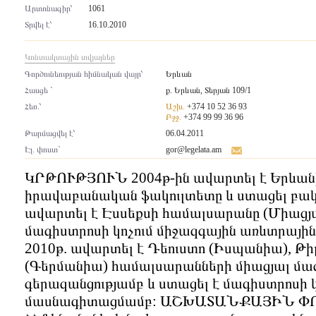
Արտոնագիր՝
1061
Տրվել է՝
16.10.2010
Կոնտակտային տվյալներ
Գործունեության հիմնական վայր՝
Երևան
Հասցե `
ք. Երևան, Տերյան 109/1
Հեռ.՝
Աշխ.
+374 10 52 36 93
Բջջ.
+374 99 99 36 96
Թարմացվել է՝
06.04.2011
Էլ. փոստ`
gor@legelata.am
ԿՐԹՈՒԹՅՈՒՆ 2004թ-ին ավարտել է Երևա
իրավաբանական ֆակուլտետը և ստացել բակ
ավարտել է Էսսեքսի համալսարանը (Միացյալ
մագիստրոսի կոչում միջազգային առևտրայի
2010թ. ավարտել է Դեուստո (Իսպանիա), Թիլբ
(Գերմանիա) համալսարանների միացյալ մ
գերազանցությամբ և ստացել է մագիստրոսի կ
մասնագիտացմամբ: ԱՇԽԱՏԱՆՔԱՅԻՆ ՓՈՐՁ