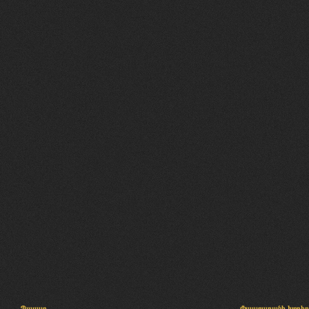
Պալատ
Փաստաբանի խորհր