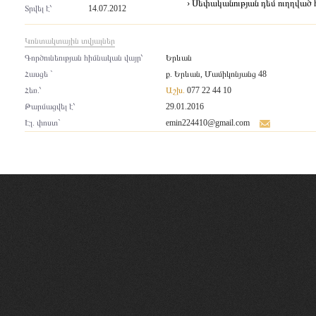
› Սեփականության դեմ ուղղված 
Տրվել է՝
14.07.2012
Կոնտակտային տվյալներ
Գործունեության հիմնական վայր՝
Երևան
Հասցե `
ք. Երևան, Մամիկոնյանց 48
Հեռ.՝
Աշխ.
077 22 44 10
Թարմացվել է՝
29.01.2016
Էլ. փոստ`
emin224410@gmail.com