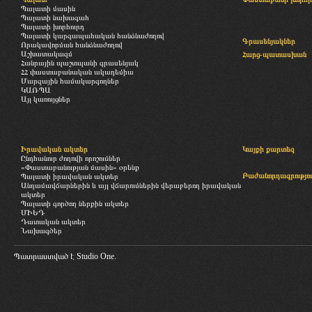
Պալատի մասին
Պալատի նախագահ
Պալատի խորհուրդ
Պալատի կարգապահական հանձնաժողով
Գրասենյակներ
Որակավորման հանձնաժողով
Աշխատակազմ
Հարց-պատասխան
Հանրային պաշտպանի գրասենյակ
ՀՀ փաստաբանական ակադեմիա
Մարզային համակարգողներ
ԿԱՌՊԱ
Այլ կառույցներ
Իրավական ակտեր
Կայքի քարտեզ
Ընդհանուր ժողովի որոշումներ
«Փաստաբանության մասին» օրենք
Բաժանորդագրությու
Պալատի իրավական ակտեր
Անդամավճարներին և այլ վճարումներին վերաբերող իրավական
ակտեր
Պալատի գործող ներքին ակտեր
ՄԻԵԴ
Դատական ակտեր
Նախագծեր
Պատրաստված է
Studio One.