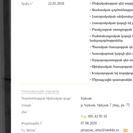
› Սեփականության դեմ ուղղ
Տրվել է՝
22.05.2018
› Տնտեսական գործունեությա
› Հասարակական անվտանգութ
› Հասարակական կարգի եվ բ
› Բնակչության առողջության
› Սահմանադրական կարգի հի
հանցագործություններ
› Պետական ծառայության դե
› Կառավարման կարգի դեմ ո
› Արդարադատության դեմ ու
› Զինվորական ծառայության 
› Խաղաղության եվ մարդկու
› Միջազգային դատարանին 
Կոնտակտային տվյալներ
Գործունեության հիմնական վայր՝
Երևան
Հասցե `
ք. Երևան, Կիևյան 7 շենք, բն. 75
Հեռ.՝
Բջջ.
091 42 95 10
Թարմացվել է՝
07.08.2026
Էլ. փոստ`
pivazyan_artur@rambler.ru