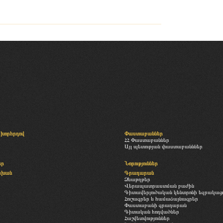
խորհրդով
Փաստաբաններ
ՀՀ Փաստաբաններ
Այլ պետության փաստաբանններ
եր
Նորություններ
սխան
Գրադարան
Ձևաթղթեր
Վերապատրաստման բաժին
Գիտավերլուծական կենտրոնի եզրակացու
Հուշագրեր և համաձայնագրեր
Փաստաբանի գրադարան
Գիտական հոդվածներ
Հաշվետվություններ