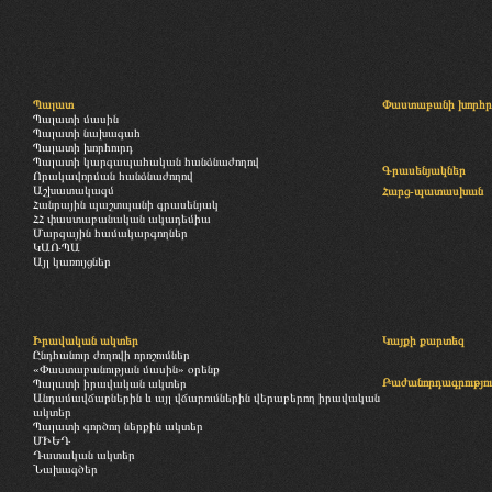
Պալատ
Փաստաբանի խորհր
Պալատի մասին
Պալատի նախագահ
Պալատի խորհուրդ
Պալատի կարգապահական հանձնաժողով
Գրասենյակներ
Որակավորման հանձնաժողով
Աշխատակազմ
Հարց-պատասխան
Հանրային պաշտպանի գրասենյակ
ՀՀ փաստաբանական ակադեմիա
Մարզային համակարգողներ
ԿԱՌՊԱ
Այլ կառույցներ
Իրավական ակտեր
Կայքի քարտեզ
Ընդհանուր ժողովի որոշումներ
«Փաստաբանության մասին» օրենք
Բաժանորդագրությու
Պալատի իրավական ակտեր
Անդամավճարներին և այլ վճարումներին վերաբերող իրավական
ակտեր
Պալատի գործող ներքին ակտեր
ՄԻԵԴ
Դատական ակտեր
Նախագծեր