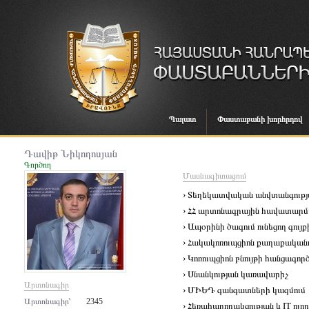
Պալատ
Փաստաբանի խորհրդով
Դավիթ Նիկողոսյան
Գործող
Մասնագիտացում
› Տեղեկատվական անվտանգությ
› ՀՀ արտոնագրային հավատարմ
› Ապօրինի ծագում ունեցող գու
› Հակակոռուպցիոն քաղաքականո
› Կոռուպցիոն բնույթի հանցագործ
› Սնանկության կառավարիչ
Արտոնագիր
› ՄԻԵԴ գանգատների կազմում
Արտոնագիր՝
2345
› Հեռահաղորակցության և IT ոլ