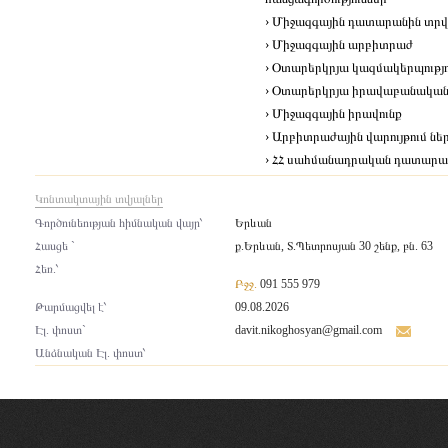
› Միջազգային դատարանին տրվո
› Միջազգային արբիտրաժ
› Օտարերկրյա կազմակերպությ
› Օտարերկրյա իրավաբանական
› Միջազգային իրավունք
› Արբիտրաժային վարույթում ներ
› ՀՀ սահմանադրական դատարանո
Կոնտակտային տվյալներ
Գործունեության հիմնական վայր՝
Երևան
Հասցե `
ք.Երևան, Տ.Պետրոսյան 30 շենք, բն. 63
Հեռ.՝
Բջջ.
091 555 979
Թարմացվել է՝
09.08.2026
Էլ. փոստ`
davit.nikoghosyan@gmail.com
Անձնական Էլ. փոստ՝