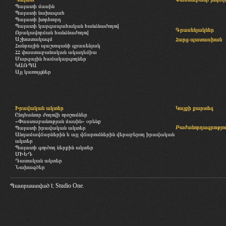
Պալատի մասին
Պալատի նախագահ
Պալատի խորհուրդ
Պալատի կարգապահական հանձնաժողով
Գրասենյակներ
Որակավորման հանձնաժողով
Աշխատակազմ
Հարց-պատասխան
Հանրային պաշտպանի գրասենյակ
ՀՀ փաստաբանական ակադեմիա
Մարզային համակարգողներ
ԿԱՌՊԱ
Այլ կառույցներ
Իրավական ակտեր
Կայքի քարտեզ
Ընդհանուր ժողովի որոշումներ
«Փաստաբանության մասին» օրենք
Բաժանորդագրությու
Պալատի իրավական ակտեր
Անդամավճարներին և այլ վճարումներին վերաբերող իրավական
ակտեր
Պալատի գործող ներքին ակտեր
ՄԻԵԴ
Դատական ակտեր
Նախագծեր
Պատրաստված է
Studio One.