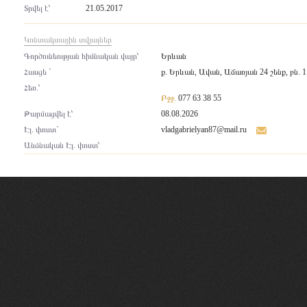
Տրվել է՝
21.05.2017
Կոնտակտային տվյալներ
Գործունեության հիմնական վայր՝
Երևան
Հասցե `
ք. Երևան, Ավան, Աճառյան 24 շենք, բն. 1
Հեռ.՝
Բջջ.
077 63 38 55
Թարմացվել է՝
08.08.2026
Էլ. փոստ`
vladgabrielyan87@mail.ru
Անձնական Էլ. փոստ՝