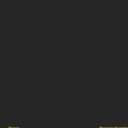
Պալատ
Փաստաբանի խորհր