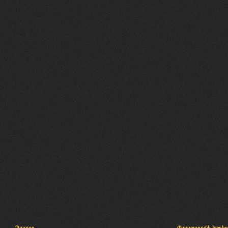
Պալատ
Փաստաբանի խորհր