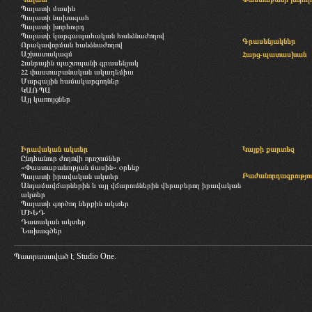
Պալատի մասին
Պալատի նախագահ
Պալատի խորհուրդ
Պալատի կարգապահական հանձնաժողով
Գրասենյակներ
Որակավորման հանձնաժողով
Աշխատակազմ
Հարց-պատասխան
Հանրային պաշտպանի գրասենյակ
ՀՀ փաստաբանական ակադեմիա
Մարզային համակարգողներ
ԿԱՌՊԱ
Այլ կառույցներ
Իրավական ակտեր
Կայքի քարտեզ
Ընդհանուր ժողովի որոշումներ
«Փաստաբանության մասին» օրենք
Բաժանորդագրությու
Պալատի իրավական ակտեր
Անդամավճարներին և այլ վճարումներին վերաբերող իրավական
ակտեր
Պալատի գործող ներքին ակտեր
ՄԻԵԴ
Դատական ակտեր
Նախագծեր
Պատրաստված է
Studio One.