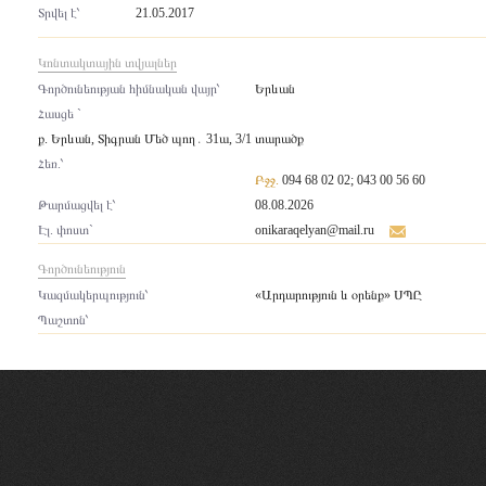
Տրվել է՝
21.05.2017
Կոնտակտային տվյալներ
Գործունեության հիմնական վայր՝
Երևան
Հասցե `
ք. Երևան, Տիգրան Մեծ պող․ 31ա, 3/1 տարածք
Հեռ.՝
Բջջ.
094 68 02 02; 043 00 56 60
Թարմացվել է՝
08.08.2026
Էլ. փոստ`
onikaraqelyan@mail.ru
Գործունեություն
Կազմակերպություն՝
«Արդարություն և օրենք» ՍՊԸ
Պաշտոն՝