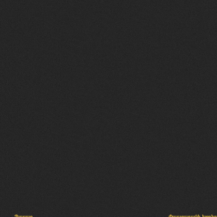
Պալատ
Փաստաբանի խորհր