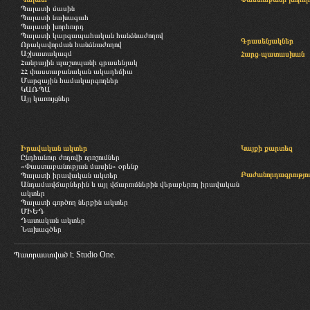
Պալատի մասին
Պալատի նախագահ
Պալատի խորհուրդ
Պալատի կարգապահական հանձնաժողով
Գրասենյակներ
Որակավորման հանձնաժողով
Աշխատակազմ
Հարց-պատասխան
Հանրային պաշտպանի գրասենյակ
ՀՀ փաստաբանական ակադեմիա
Մարզային համակարգողներ
ԿԱՌՊԱ
Այլ կառույցներ
Իրավական ակտեր
Կայքի քարտեզ
Ընդհանուր ժողովի որոշումներ
«Փաստաբանության մասին» օրենք
Բաժանորդագրությու
Պալատի իրավական ակտեր
Անդամավճարներին և այլ վճարումներին վերաբերող իրավական
ակտեր
Պալատի գործող ներքին ակտեր
ՄԻԵԴ
Դատական ակտեր
Նախագծեր
Պատրաստված է
Studio One.