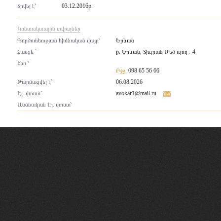
Տրվել է՝
03.12.2016թ.
Կոնտակտային տվյալներ
Գործունեության հիմնական վայր՝
Երևան
Հասցե `
ք. Երևան, Տիգրան Մեծ պող․ 4
Հեռ.՝
Բջջ.
098 65 56 66
Թարմացվել է՝
06.08.2026
Էլ. փոստ`
avokar1@mail.ru
Անձնական Էլ. փոստ՝