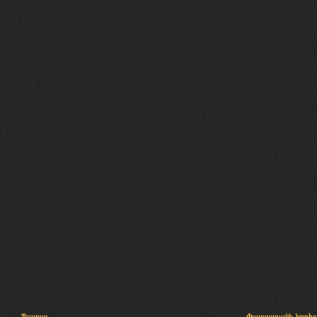
Պալատ
Փաստաբանի խորհր