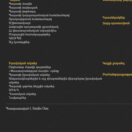
Պալատի մասին
Պալատի նախագահ
Պալատի խորհուրդ
Պալատի կարգապահական հանձնաժողով
Գրասենյակներ
Որակավորման հանձնաժողով
Աշխատակազմ
Հարց-պատասխան
Հանրային պաշտպանի գրասենյակ
ՀՀ փաստաբանական ակադեմիա
Մարզային համակարգողներ
ԿԱՌՊԱ
Այլ կառույցներ
Իրավական ակտեր
Կայքի քարտեզ
Ընդհանուր ժողովի որոշումներ
«Փաստաբանության մասին» օրենք
Բաժանորդագրությու
Պալատի իրավական ակտեր
Անդամավճարներին և այլ վճարումներին վերաբերող իրավական
ակտեր
Պալատի գործող ներքին ակտեր
ՄԻԵԴ
Դատական ակտեր
Նախագծեր
Պատրաստված է
Studio One.