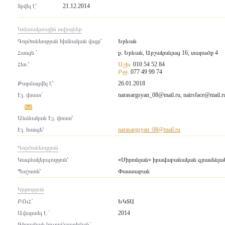
Տրվել է՝
21.12.2014
Կոնտակտային տվյալներ
Գործունեության հիմնական վայր՝
Երևան
Հասցե `
ք. Երևան, Արշակունյաց 16, տարածք 4
Հեռ.՝
Աշխ.
010 54 52 84
Բջջ.
077 49 99 74
Թարմացվել է՝
26.01.2018
Էլ. փոստ`
narasargsyan_08@mail.ru
,
nairsface@mail.r
Անձնական Էլ. փոստ՝
Էլ. հասցե՝
narasargsyan_08@mail.ru
Գործունեություն
Կազմակերպություն՝
«Սիրունյան» իրավաբանական գրասենյա
Պաշտոն՝
Փաստաբան
Կրթություն
ԲՈւՀ`
ԵԿՏԱ
Ավարտել է `
2014
Գիտական կոչում/աստիճան`