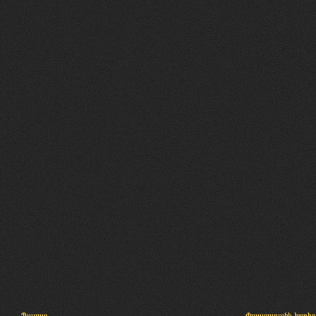
Պալատ
Փաստաբանի խորհր