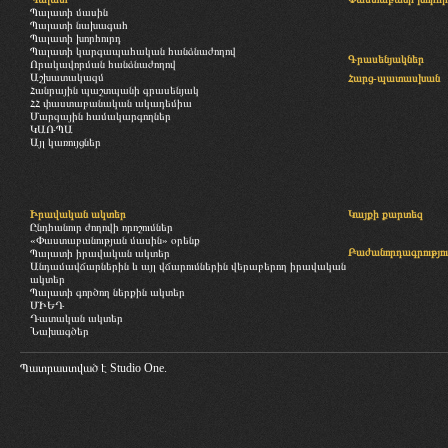
Պալատի մասին
Պալատի նախագահ
Պալատի խորհուրդ
Պալատի կարգապահական հանձնաժողով
Գրասենյակներ
Որակավորման հանձնաժողով
Աշխատակազմ
Հարց-պատասխան
Հանրային պաշտպանի գրասենյակ
ՀՀ փաստաբանական ակադեմիա
Մարզային համակարգողներ
ԿԱՌՊԱ
Այլ կառույցներ
Իրավական ակտեր
Կայքի քարտեզ
Ընդհանուր ժողովի որոշումներ
«Փաստաբանության մասին» օրենք
Բաժանորդագրությու
Պալատի իրավական ակտեր
Անդամավճարներին և այլ վճարումներին վերաբերող իրավական
ակտեր
Պալատի գործող ներքին ակտեր
ՄԻԵԴ
Դատական ակտեր
Նախագծեր
Պատրաստված է
Studio One.