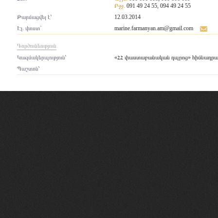
Բջջ.
091 49 24 55, 094 49 24 55
Թարմացվել է՝
12.03.2014
Էլ. փոստ`
marine.farmanyan.am@gmail.com
Գործունեություն
Կազմակերպություն՝
«ՀՀ փաստաբանական դպրոց» հիմնադր
Պաշտոն՝