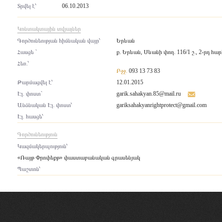
Տրվել է՝
06.10.2013
Կոնտակտային տվյալներ
Գործունեության հիմնական վայր՝
Երևան
Հասցե `
ք. Երևան, Սևանի փող. 116/1 շ., 2-րդ հար
Հեռ.՝
Բջջ.
093 13 73 83
Թարմացվել է՝
12.01.2015
Էլ. փոստ`
garik.sahakyan.85@mail.ru
Անձնական Էլ. փոստ՝
gariksahakyanrightprotect@gmail.com
Էլ. հասցե՝
Գործունեություն
Կազմակերպություն՝
«Ռայթ Փրոփեքթ» փաստաբանական գրասենյակ
Պաշտոն՝