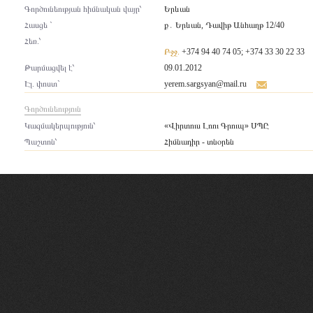
Գործունեության հիմնական վայր՝
Երևան
Հասցե `
ք․ Երևան, Դավիթ Անհաղթ 12/40
Հեռ.՝
Բջջ.
+374 94 40 74 05; +374 33 30 22 33
Թարմացվել է՝
09.01.2012
Էլ. փոստ`
yerem.sargsyan@mail.ru
Գործունեություն
Կազմակերպություն՝
«Վիրտուս Լոու Գրուպ» ՍՊԸ
Պաշտոն՝
Հիմնադիր - տնօրեն