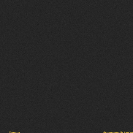
Պալատ
Փաստաբանի խորհր