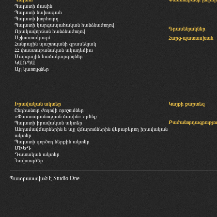
Պալատի մասին
Պալատի նախագահ
Պալատի խորհուրդ
Պալատի կարգապահական հանձնաժողով
Գրասենյակներ
Որակավորման հանձնաժողով
Աշխատակազմ
Հարց-պատասխան
Հանրային պաշտպանի գրասենյակ
ՀՀ փաստաբանական ակադեմիա
Մարզային համակարգողներ
ԿԱՌՊԱ
Այլ կառույցներ
Իրավական ակտեր
Կայքի քարտեզ
Ընդհանուր ժողովի որոշումներ
«Փաստաբանության մասին» օրենք
Բաժանորդագրությու
Պալատի իրավական ակտեր
Անդամավճարներին և այլ վճարումներին վերաբերող իրավական
ակտեր
Պալատի գործող ներքին ակտեր
ՄԻԵԴ
Դատական ակտեր
Նախագծեր
Պատրաստված է
Studio One.