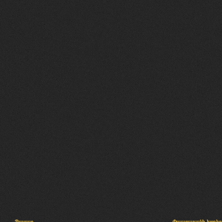
Պալատ
Փաստաբանի խորհր