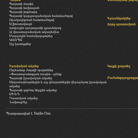
Պալատի մասին
Պալատի նախագահ
Պալատի խորհուրդ
Պալատի կարգապահական հանձնաժողով
Գրասենյակներ
Որակավորման հանձնաժողով
Աշխատակազմ
Հարց-պատասխան
Հանրային պաշտպանի գրասենյակ
ՀՀ փաստաբանական ակադեմիա
Մարզային համակարգողներ
ԿԱՌՊԱ
Այլ կառույցներ
Իրավական ակտեր
Կայքի քարտեզ
Ընդհանուր ժողովի որոշումներ
«Փաստաբանության մասին» օրենք
Բաժանորդագրությու
Պալատի իրավական ակտեր
Անդամավճարներին և այլ վճարումներին վերաբերող իրավական
ակտեր
Պալատի գործող ներքին ակտեր
ՄԻԵԴ
Դատական ակտեր
Նախագծեր
Պատրաստված է
Studio One.