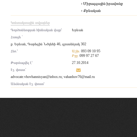
› Միջազգային իրավունք
› Քրեական
Կոնտակտային տվյալներ
Գործունեության հիմնական վայր՝
Երևան
Հասցե `
ք. Երևան, Գարեգին Նժդեհի 46, գրասենյակ 302
Հեռ.՝
Աշխ.
093 09 10 95
Բջջ.
099 97 27 67
Թարմացվել է՝
27.10.2014
Էլ. փոստ`
advocate.vhovhannisyan@inbox.ru
;
vahanhov76@mail.ru
Անձնական Էլ. փոստ՝