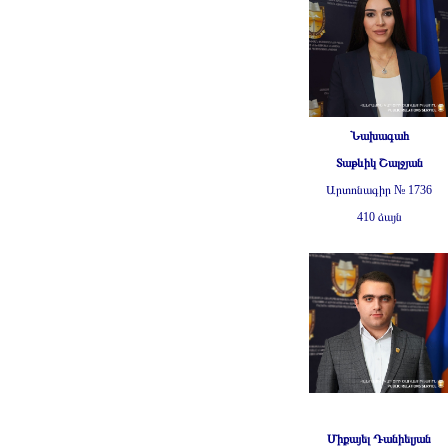
Նախագահ
Տաթևիկ
Շալջյան
Արտոնագիր № 1736
410 ձայն
Միքայել
Դանիելյան