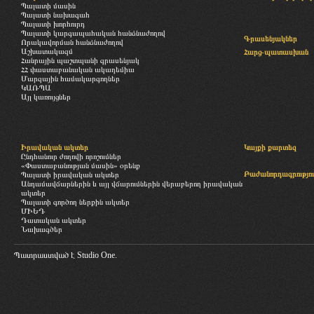
Պալատի մասին
Պալատի նախագահ
Պալատի խորհուրդ
Պալատի կարգապահական հանձնաժողով
Գրասենյակներ
Որակավորման հանձնաժողով
Աշխատակազմ
Հարց-պատասխան
Հանրային պաշտպանի գրասենյակ
ՀՀ փաստաբանական ակադեմիա
Մարզային համակարգողներ
ԿԱՌՊԱ
Այլ կառույցներ
Իրավական ակտեր
Կայքի քարտեզ
Ընդհանուր ժողովի որոշումներ
«Փաստաբանության մասին» օրենք
Բաժանորդագրությու
Պալատի իրավական ակտեր
Անդամավճարներին և այլ վճարումներին վերաբերող իրավական
ակտեր
Պալատի գործող ներքին ակտեր
ՄԻԵԴ
Դատական ակտեր
Նախագծեր
Պատրաստված է
Studio One.