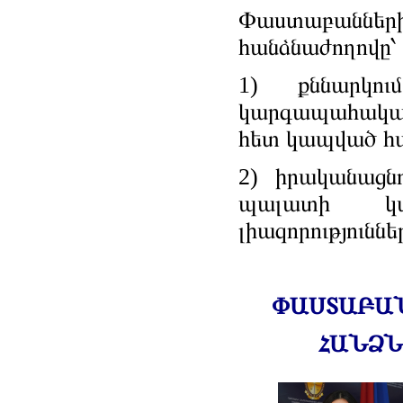
Փաստաբան
հանձնաժողովը՝
1) քննարկո
կարգապահակա
հետ կապված հա
2) իրականացն
պալատի կա
լիազորություննե
ՓԱՍՏԱԲԱ
ՀԱՆՁՆ