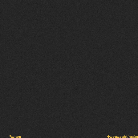
Պալատ
Փաստաբանի խորհր