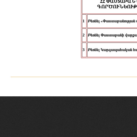
ՀՀ ՓԱՍՏԱԲԱ
ԳՈՐԾՈՒՆԵՈՒԹ
1
Բեռնել «Փաստաբանության 
2
Բեռնել Փաստաբանի վարքագ
3
Բեռնել Կարգապահական հան