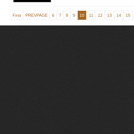
First
PREVPAGE
6
7
8
9
10
11
12
13
14
15