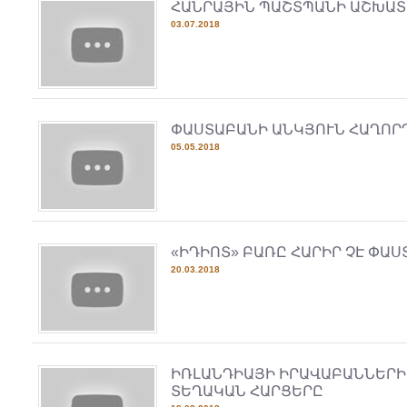
ՀԱՆՐԱՅԻՆ ՊԱՇՏՊԱՆԻ ԱՇԽԱՏ
03.07.2018
ՓԱՍՏԱԲԱՆԻ ԱՆԿՅՈՒՆ ՀԱՂՈՐ
05.05.2018
«ԻԴԻՈՏ» ԲԱՌԸ ՀԱՐԻՐ ՉԷ ՓԱՍ
20.03.2018
ԻՌԼԱՆԴԻԱՅԻ ԻՐԱՎԱԲԱՆՆԵՐԻ
ՏԵՂԱԿԱՆ ՀԱՐՑԵՐԸ