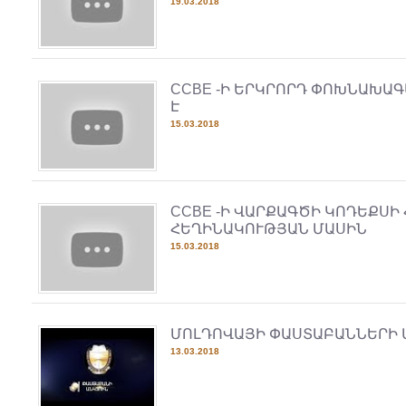
19.03.2018
CCBE -Ի ԵՐԿՐՈՐԴ ՓՈԽՆԱԽԱԳ
Է
15.03.2018
CCBE -Ի ՎԱՐՔԱԳԾԻ ԿՈԴԵՔՍ
ՀԵՂԻՆԱԿՈՒԹՅԱՆ ՄԱՍԻՆ
15.03.2018
ՄՈԼԴՈՎԱՅԻ ՓԱՍՏԱԲԱՆՆԵՐԻ 
13.03.2018