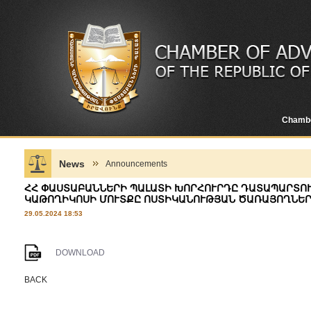
Chamb
News
Announcements
ՀՀ ՓԱՍՏԱԲԱՆՆԵՐԻ ՊԱԼԱՏԻ ԽՈՐՀՈՒՐԴԸ ԴԱՏԱՊԱՐՏՈՒ
ԿԱԹՈՂԻԿՈՍԻ ՄՈՒՏՔԸ ՈՍՏԻԿԱՆՈՒԹՅԱՆ ԾԱՌԱՅՈՂՆԵՐ
29.05.2024 18:53
DOWNLOAD
BACK